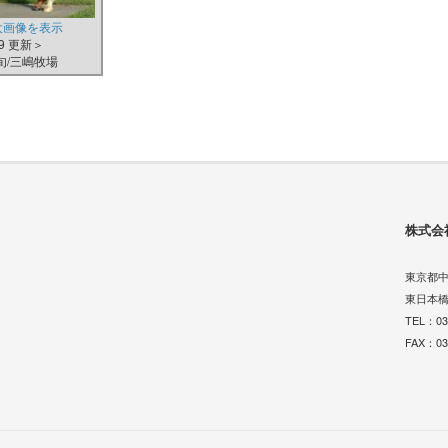
大画像を表示
29 更新＞
下旬/三嶋牧場
株式会
東京都中
東日本橋
TEL：
03
FAX：03