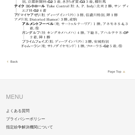
MENU
よくある質問
プライバシーポリシー
指定紛争解決機関について