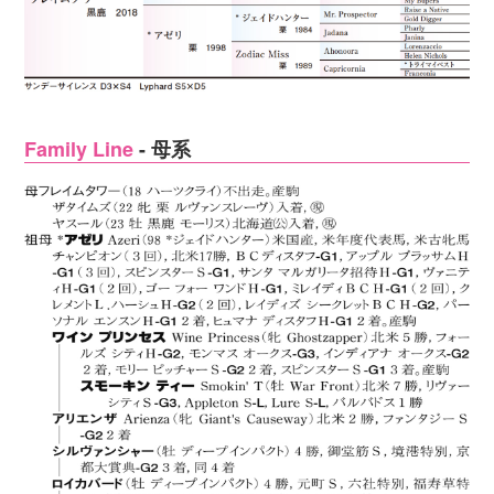
Family Line
- 母系