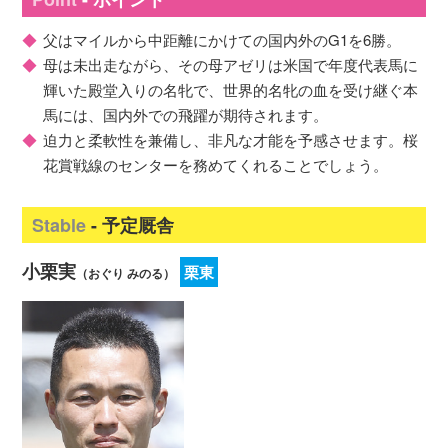
◆
父はマイルから中距離にかけての国内外のG1を6勝。
◆
母は未出走ながら、その母アゼリは米国で年度代表馬に
輝いた殿堂入りの名牝で、世界的名牝の血を受け継ぐ本
馬には、国内外での飛躍が期待されます。
◆
迫力と柔軟性を兼備し、非凡な才能を予感させます。桜
花賞戦線のセンターを務めてくれることでしょう。
Stable
- 予定厩舎
小栗実
栗東
（おぐり みのる）