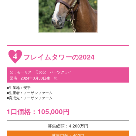
フレイムタワーの2024
父：モーリス 母の父：ハーツクライ
栗毛 2024年3月30日生 牝
■生産地：安平
■生産者：ノーザンファーム
■育成先：ノーザンファーム
1口価格：105,000円
募集総額：4,200万円
募集口数：400口