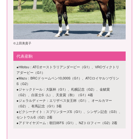
©上田美貴子
代表産駒
●Hitotsu：ATCオーストラリアンダービー（G1）、VRCヴィクトリ
アダービー（G1）
●Mazu：BRCドゥームベン10,000S（G1）、ATCロイヤルソヴリン
S（G2）
●ジャックドール：大阪杯（G1）、札幌記念（G2）、金鯱賞
（G2）、白富士S（L）、天皇賞（秋）（G1）4着
●ジェラルディーナ：エリザベス女王杯（G1）、オールカマー
（G2）、有馬記念（G1）3着
●ピクシーナイト：スプリンターズS（G1）、シンザン記念（G3）、
セントウルS（G2）2着
●アドマイヤズーム：朝日杯FS（G1）、NZトロフィー（G2）2着